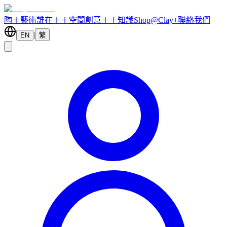
陶＋藝術
誰在＋
＋空間
創意＋
＋知識
Shop@Clay+
聯絡我們
|
EN
繁