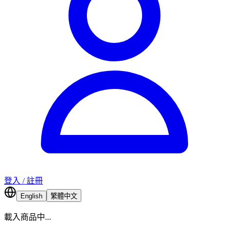
登入 / 註冊
English
繁體中文
載入商品中...