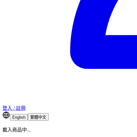
登入 / 註冊
English
繁體中文
載入商品中...