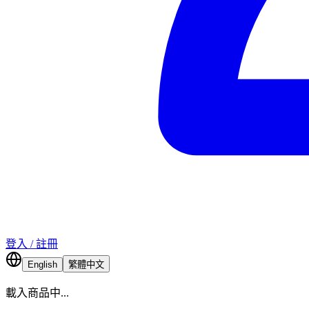
登入 / 註冊
English
繁體中文
載入商品中...