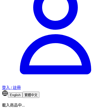
登入 / 註冊
English
繁體中文
載入商品中...